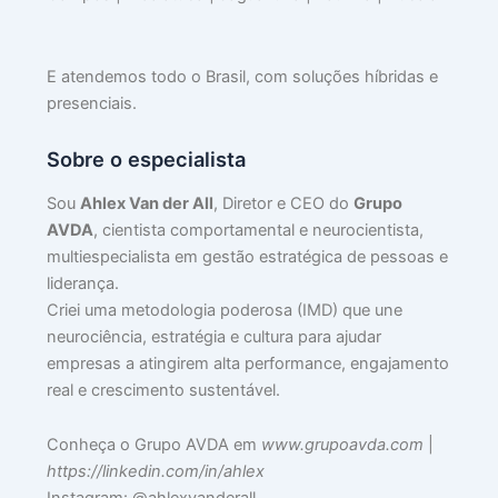
C
E atendemos todo o Brasil, com soluções híbridas e
Li
presenciais.
c
Pe
Sobre o especialista
“D
s
Sou
Ahlex Van der All
, Diretor e CEO do
Grupo
Tr
AVDA
, cientista comportamental e neurocientista,
Co
multiespecialista em gestão estratégica de pessoas e
pa
liderança.
De
Criei uma metodologia poderosa (IMD) que une
da
neurociência, estratégia e cultura para ajudar
Em
empresas a atingirem alta performance, engajamento
jun
30,
real e crescimento sustentável.
202
Lei
Conheça o Grupo AVDA em
www.grupoavda.com
|
mai
https://linkedin.com/in/ahlex
»