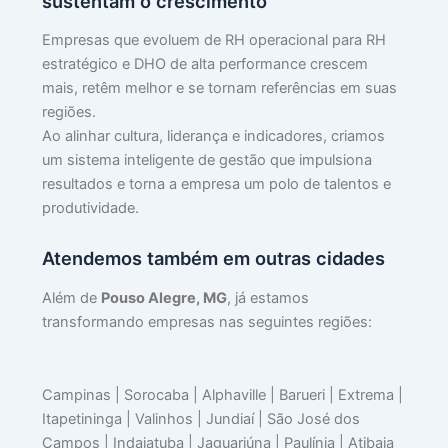
sustentam o crescimento
Empresas que evoluem de RH operacional para RH
estratégico e DHO de alta performance crescem
🚨
mais, retêm melhor e se tornam referências em suas
O
regiões.
Mé
Ao alinhar cultura, liderança e indicadores, criamos
In
um sistema inteligente de gestão que impulsiona
pa
resultados e torna a empresa um polo de talentos e
Li
produtividade.
c
Co
Di
Atendemos também em outras cidades
na
Além de
Pouso Alegre, MG
, já estamos
Em
transformando empresas nas seguintes regiões:
julh
1,
202
Lei
Campinas | Sorocaba | Alphaville | Barueri | Extrema |
mai
Itapetininga | Valinhos | Jundiaí | São José dos
»
Campos | Indaiatuba | Jaguariúna | Paulínia | Atibaia