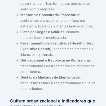
»
desenhamos trilhas formativas que evoluem
junto com a empresa.
Mentoria e Consultoria Empresarial:
🧠
aceleramos o crescimento com foco em
P
estratégia, liderança e mentalidade executiva.
Q
Plano de Cargos e Salários:
criamos
A
transparência e meritocracia.
O
Recrutamento de Executivos (Headhunter /
C
Executive Search):
conectamos empresas a
N
líderes excepcionais.
EX
Outplacement e Recolocação Profissional:
O
transformamos desligamentos em recomeços
S
conscientes.
H
Gestão da Mudança de Mentalidade:
julh
14,
conduzimos times à alta performance e cultura
202
de resultados.
Lei
mai
Cultura organizacional e indicadores que
»