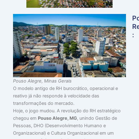
P
R
:
🎯
P
Q
O
M
Pouso Alegre, Minas Gerais
F
O modelo antigo de RH burocrático, operacional e
E
reativo já não responde à velocidade das
F
transformações do mercado.
O
Hoje, o jogo mudou. A revolução do RH estratégico
PE
chegou em
Pouso Alegre, MG
, unindo Gestão de
D
Pessoas, DHO (Desenvolvimento Humano e
julh
30,
Organizacional) e Cultura Organizacional em um
202