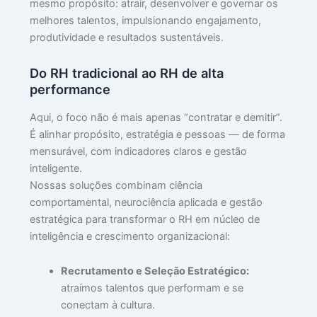
mesmo propósito: atrair, desenvolver e governar os
Lei
melhores talentos, impulsionando engajamento,
mai
produtividade e resultados sustentáveis.
»
Do RH tradicional ao RH de alta
performance
O
Aqui, o foco não é mais apenas “contratar e demitir”.
Tr
É alinhar propósito, estratégia e pessoas — de forma
Se
mensurável, com indicadores claros e gestão
Al
inteligente.
no
Tr
Nossas soluções combinam ciência
julh
comportamental, neurociência aplicada e gestão
28,
estratégica para transformar o RH em núcleo de
202
inteligência e crescimento organizacional:
Lei
mai
Recrutamento e Seleção Estratégico:
»
atraímos talentos que performam e se
conectam à cultura.