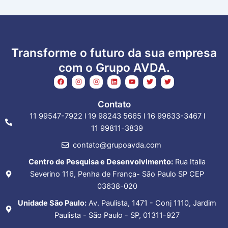
Transforme o futuro da sua empresa
com o Grupo AVDA.
F
I
I
L
Y
T
T
a
n
n
i
o
w
w
c
s
s
n
u
i
i
e
t
t
k
t
t
t
Contato
b
a
a
e
u
t
t
o
g
g
d
b
e
e
11 99547-7922 l 19 98243 5665 l 16 99633-3467 l
o
r
r
i
e
r
r
k
a
a
n
11 99811-3839
m
m
contato@grupoavda.com
Centro de Pesquisa e Desenvolvimento:
Rua Italia
Severino 116, Penha de França- São Paulo SP CEP
03638-020
Unidade São Paulo:
Av. Paulista, 1471 - Conj 1110, Jardim
Paulista - São Paulo - SP, 01311-927