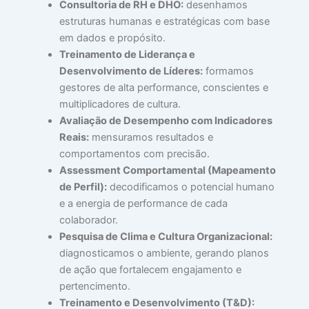
Consultoria de RH e DHO:
desenhamos
⚽
estruturas humanas e estratégicas com base
O
em dados e propósito.
M
Treinamento de Liderança e
V
Desenvolvimento de Líderes:
formamos
M
gestores de alta performance, conscientes e
MA
multiplicadores de cultura.
Q
Avaliação de Desempenho com Indicadores
J
Reais:
mensuramos resultados e
A
comportamentos com precisão.
P
Assessment Comportamental (Mapeamento
S
de Perfil):
decodificamos o potencial humano
D
e a energia de performance de cada
A
colaborador.
EL
julh
Pesquisa de Clima e Cultura Organizacional:
17,
diagnosticamos o ambiente, gerando planos
202
de ação que fortalecem engajamento e
Lei
pertencimento.
mai
Treinamento e Desenvolvimento (T&D):