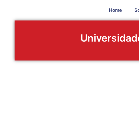
Ir
Home
S
para
o
conteúdo
Universidad