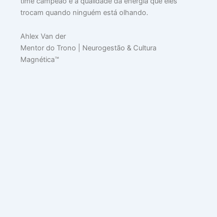
time campeão é a qualidade da energia que eles
mai
trocam quando ninguém está olhando.
»
Ahlex Van der
Mentor do Trono | Neurogestão & Cultura
🧠
Magnética™
P
Q
A
O
C
N
EX
O
S
H
julh
14,
202
Lei
mai