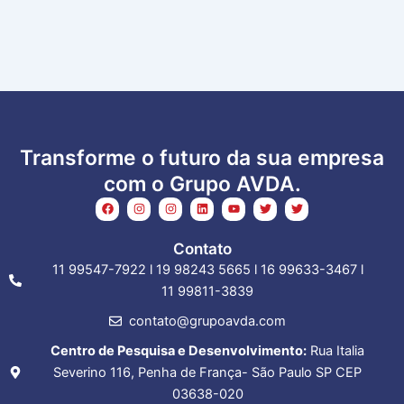
mai
»
Transforme o futuro da sua empresa
com o Grupo AVDA.
F
I
I
L
Y
T
T
a
n
n
i
o
w
w
c
s
s
n
u
i
i
e
t
t
k
t
t
t
Contato
b
a
a
e
u
t
t
o
g
g
d
b
e
e
11 99547-7922 l 19 98243 5665 l 16 99633-3467 l
o
r
r
i
e
r
r
k
a
a
n
11 99811-3839
m
m
contato@grupoavda.com
Centro de Pesquisa e Desenvolvimento:
Rua Italia
Severino 116, Penha de França- São Paulo SP CEP
03638-020