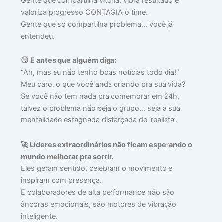
Gente que compartilha vitória, vibra resultado e
30,
202
valoriza progresso CONTAGIA o time.
Gente que só compartilha problema… você já
Lei
entendeu.
mai
»
😏 E antes que alguém diga:
“Ah, mas eu não tenho boas notícias todo dia!”
Meu caro, o que você anda criando pra sua vida?
O
Se você não tem nada pra comemorar em 24h,
Tr
talvez o problema não seja o grupo… seja a sua
Se
mentalidade estagnada disfarçada de ‘realista’.
Al
no
Tr
🚀 Líderes extraordinários não ficam esperando o
julh
mundo melhorar pra sorrir.
28,
Eles geram sentido, celebram o movimento e
202
inspiram com presença.
Lei
E colaboradores de alta performance não são
mai
âncoras emocionais, são motores de vibração
»
inteligente.