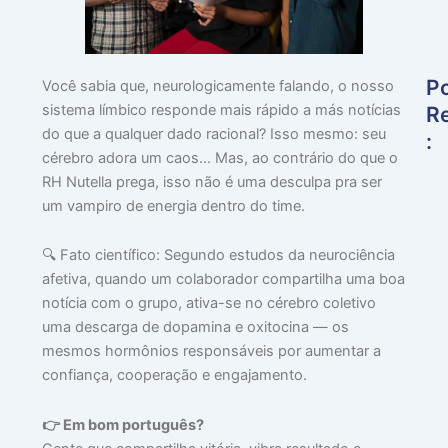
P
Você sabia que, neurologicamente falando, o nosso
sistema límbico responde mais rápido a más notícias
R
do que a qualquer dado racional? Isso mesmo: seu
:
cérebro adora um caos… Mas, ao contrário do que o
RH Nutella prega, isso não é uma desculpa pra ser
🎯
um vampiro de energia dentro do time.
P
Q
O
🔍 Fato científico: Segundo estudos da neurociência
M
afetiva, quando um colaborador compartilha uma boa
F
notícia com o grupo, ativa-se no cérebro coletivo
E
uma descarga de dopamina e oxitocina — os
F
mesmos hormônios responsáveis por aumentar a
O
confiança, cooperação e engajamento.
PE
D
👉 Em bom português?
julh