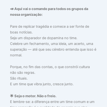
📣 Aqui vai o comando para todos os grupos da
⚽
nossa organização:
O
M
Pare de replicar tragédia e comece a ser fonte de
V
boas notícias.
M
Seja um disparador de dopamina no time.
MA
Celebre um fechamento, uma ideia, um acerto, uma
Q
superação — até que seu cérebro entenda que isso é
J
normal.
A
P
S
Porque, no fim das contas, o que constrói cultura
D
não são regras.
A
São rituais.
EL
E um time que vibra junto, cresce junto.
julh
17,
202
🌟 Seja o motor. Não o freio.
E lembre-se: a diferença entre um time comum e um
Lei