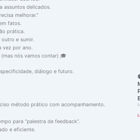
a assuntos delicados.
ecisa melhorar.”
em fatos.
o prática.
outro e sumir.
 vez por ano.
 (mas nós vamos contar) 🎓
specificidade, diálogo e futuro.
preciso método prático com acompanhamento.
j
L
empo para “palestra de feedback”.
ado e eficiente.