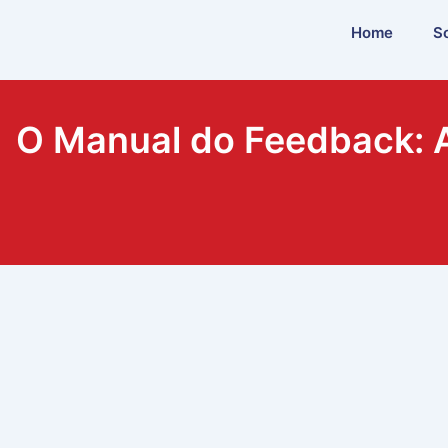
Ir
Home
S
para
o
conteúdo
O Manual do Feedback: A