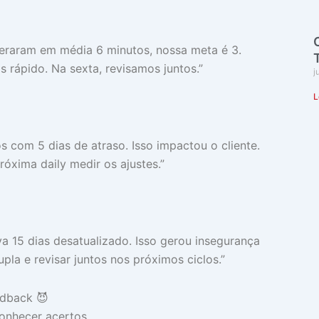
speraram em média 6 minutos, nossa meta é 3.
s rápido. Na sexta, revisamos juntos.”
j
L
s com 5 dias de atraso. Isso impactou o cliente.
óxima daily medir os ajustes.”
ava 15 dias desatualizado. Isso gerou insegurança
la e revisar juntos nos próximos ciclos.”
edback 😈
conhecer acertos.