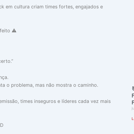
 em cultura criam times fortes, engajados e
eito ⚠️
erto.”
nça.
onta o problema, mas não mostra o caminho.
missão, times inseguros e líderes cada vez mais
j
L
5D