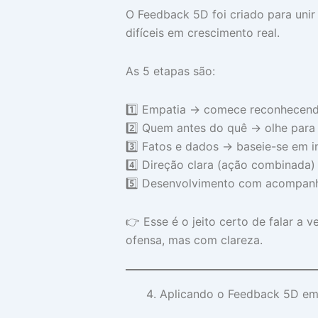
O Feedback 5D foi criado para uni
difíceis em crescimento real.
As 5 etapas são:
1️⃣ Empatia → comece reconhecendo
2️⃣ Quem antes do quê → olhe para 
3️⃣ Fatos e dados → baseie-se em i
4️⃣ Direção clara (ação combinada) 
5️⃣ Desenvolvimento com acompanh
👉 Esse é o jeito certo de falar a
ofensa, mas com clareza.
Aplicando o Feedback 5D em 