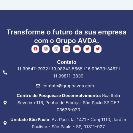
Transforme o futuro da sua empresa
com o Grupo AVDA.
F
I
I
L
Y
T
T
a
n
n
i
o
w
w
c
s
s
n
u
i
i
e
t
t
k
t
t
t
Contato
b
a
a
e
u
t
t
o
g
g
d
b
e
e
11 99547-7922 l 19 98243 5665 l 16 99633-3467 l
o
r
r
i
e
r
r
k
a
a
n
11 99811-3839
m
m
contato@grupoavda.com
Centro de Pesquisa e Desenvolvimento:
Rua Italia
Severino 116, Penha de França- São Paulo SP CEP
03638-020
Unidade São Paulo:
Av. Paulista, 1471 - Conj 1110, Jardim
Paulista - São Paulo - SP, 01311-927