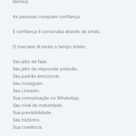
técnica.
julh
17,
202
As pessoas compram confiança.
Lei
mai
E confiança é construída através de sinais.
»
O mercado lê sinais o tempo inteiro.
🧠
Seu jeito de falar.
P
Seu jeito de responder pressão.
Q
Seu padrão emocional.
A
Seu Instagram.
O
Seu LinkedIn.
C
Sua comunicação no WhatsApp.
N
Seu nível de maturidade.
EX
Sua previsibilidade.
O
Seu histórico.
S
Sua coerência.
H