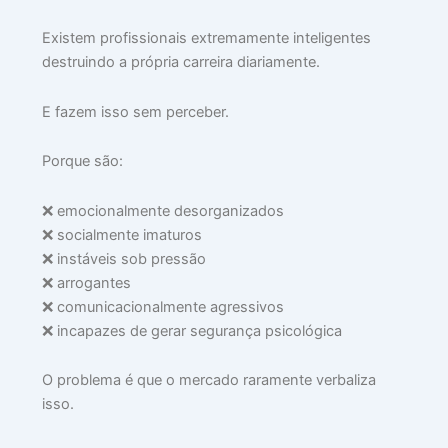
1,
202
Existem profissionais extremamente inteligentes
Lei
destruindo a própria carreira diariamente.
mai
»
E fazem isso sem perceber.
Porque são:
C
Li
❌ emocionalmente desorganizados
c
❌ socialmente imaturos
Pe
❌ instáveis sob pressão
“D
❌ arrogantes
s
❌ comunicacionalmente agressivos
Tr
❌ incapazes de gerar segurança psicológica
Co
pa
O problema é que o mercado raramente verbaliza
De
isso.
da
Em