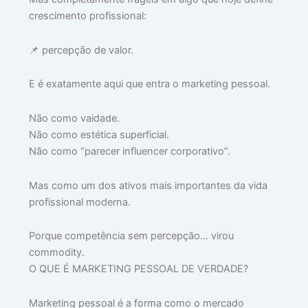
O
crescimento profissional:
PE
D
📌 percepção de valor.
julh
30,
202
E é exatamente aqui que entra o marketing pessoal.
Lei
mai
Não como vaidade.
»
Não como estética superficial.
Não como “parecer influencer corporativo”.
O
Mas como um dos ativos mais importantes da vida
Tr
profissional moderna.
Se
Al
Porque competência sem percepção… virou
no
commodity.
Tr
O QUE É MARKETING PESSOAL DE VERDADE?
julh
28,
202
Marketing pessoal é a forma como o mercado