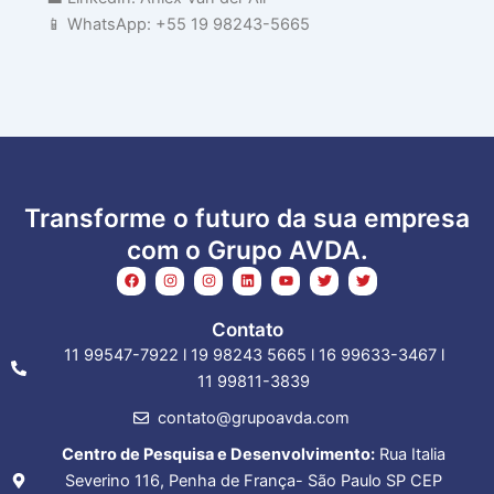
📱 WhatsApp: +55 19 98243-5665
Transforme o futuro da sua empresa
com o Grupo AVDA.
F
I
I
L
Y
T
T
a
n
n
i
o
w
w
c
s
s
n
u
i
i
e
t
t
k
t
t
t
Contato
b
a
a
e
u
t
t
o
g
g
d
b
e
e
11 99547-7922 l 19 98243 5665 l 16 99633-3467 l
o
r
r
i
e
r
r
k
a
a
n
11 99811-3839
m
m
contato@grupoavda.com
Centro de Pesquisa e Desenvolvimento:
Rua Italia
Severino 116, Penha de França- São Paulo SP CEP