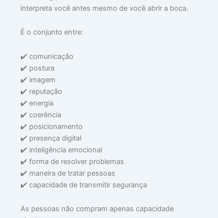
interpreta você antes mesmo de você abrir a boca.
Lei
mai
É o conjunto entre:
»
✔️ comunicação
✔️ postura
⚽
✔️ imagem
O
✔️ reputação
M
✔️ energia
V
M
✔️ coerência
MA
✔️ posicionamento
Q
✔️ presença digital
J
✔️ inteligência emocional
A
✔️ forma de resolver problemas
P
✔️ maneira de tratar pessoas
S
✔️ capacidade de transmitir segurança
D
A
As pessoas não compram apenas capacidade
EL