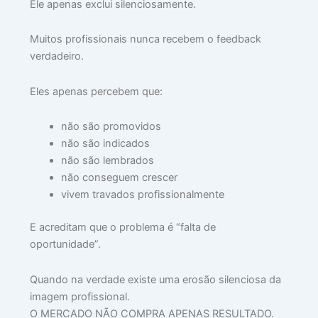
Ele apenas exclui silenciosamente.
jun
30,
202
Muitos profissionais nunca recebem o feedback
Lei
verdadeiro.
mai
»
Eles apenas percebem que:
não são promovidos
não são indicados
não são lembrados
não conseguem crescer
vivem travados profissionalmente
E acreditam que o problema é “falta de
oportunidade”.
Quando na verdade existe uma erosão silenciosa da
imagem profissional.
O MERCADO NÃO COMPRA APENAS RESULTADO.