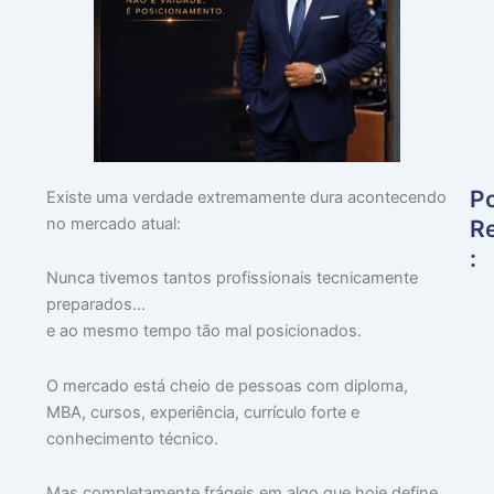
P
Existe uma verdade extremamente dura acontecendo
no mercado atual:
R
:
Nunca tivemos tantos profissionais tecnicamente
preparados…
🎯
e ao mesmo tempo tão mal posicionados.
P
Q
O
O mercado está cheio de pessoas com diploma,
M
MBA, cursos, experiência, currículo forte e
F
conhecimento técnico.
E
F
Mas completamente frágeis em algo que hoje define