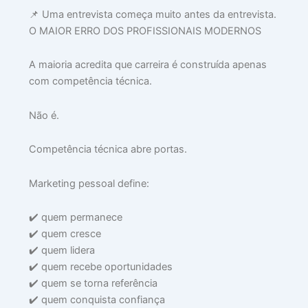
julh
14,
📌 Uma entrevista começa muito antes da entrevista.
202
O MAIOR ERRO DOS PROFISSIONAIS MODERNOS
Lei
mai
A maioria acredita que carreira é construída apenas
»
com competência técnica.
Não é.
🚨
O
Competência técnica abre portas.
Mé
In
Marketing pessoal define:
pa
Li
✔️ quem permanece
c
✔️ quem cresce
Co
✔️ quem lidera
Di
✔️ quem recebe oportunidades
na
✔️ quem se torna referência
Em
✔️ quem conquista confiança
julh