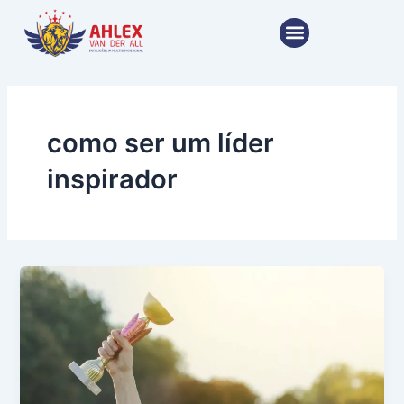
Ir
Menu
para
o
conteúdo
como ser um líder
inspirador