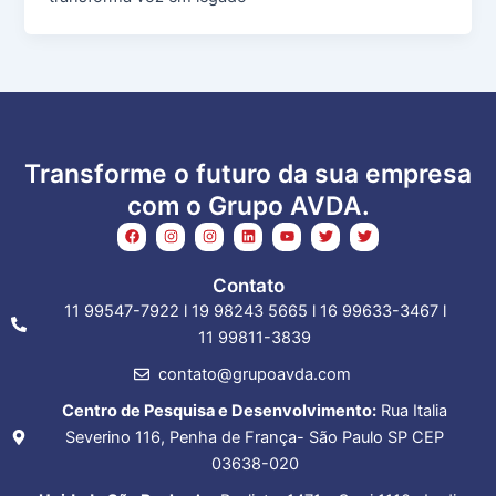
Transforme o futuro da sua empresa
com o Grupo AVDA.
F
I
I
L
Y
T
T
a
n
n
i
o
w
w
c
s
s
n
u
i
i
e
t
t
k
t
t
t
Contato
b
a
a
e
u
t
t
o
g
g
d
b
e
e
11 99547-7922 l 19 98243 5665 l 16 99633-3467 l
o
r
r
i
e
r
r
k
a
a
n
11 99811-3839
m
m
contato@grupoavda.com
Centro de Pesquisa e Desenvolvimento:
Rua Italia
Severino 116, Penha de França- São Paulo SP CEP
03638-020